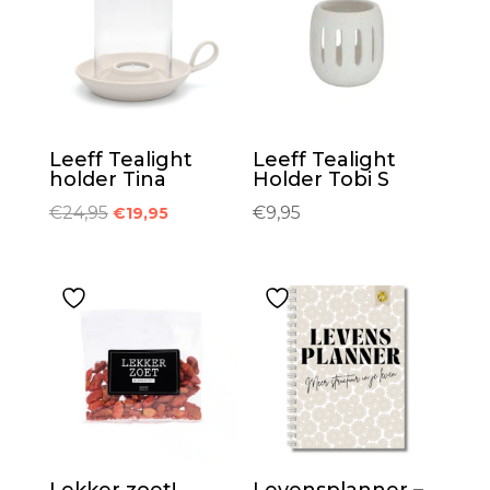
Leeff Tealight
Leeff Tealight
holder Tina
Holder Tobi S
Oorspronkelijke
Huidige
€
24,95
€
9,95
€
19,95
prijs
prijs
was:
is:
€24,95.
€19,95.