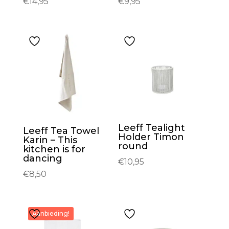
€
14,95
€
9,95
Leeff Tealight
Leeff Tea Towel
Holder Timon
Karin – This
round
kitchen is for
dancing
€
10,95
€
8,50
Aanbieding!