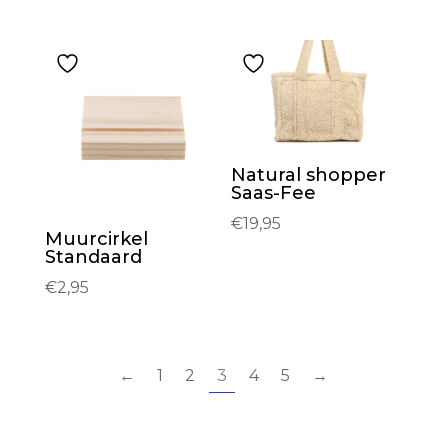
Natural shopper
Saas-Fee
€
19,95
Muurcirkel
Standaard
€
2,95
←
1
2
3
4
5
→