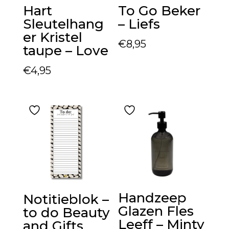
Hart
To Go Beker
Sleutelhang
– Liefs
er Kristel
€
8,95
taupe – Love
€
4,95
Handzeep
Notitieblok –
Glazen Fles
to do Beauty
Leeff – Minty
and Gifts