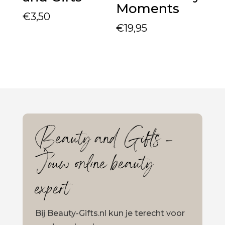
Moments
€
3,50
€
19,95
Beauty and Gifts –
Jouw online beauty
expert
Bij Beauty-Gifts.nl kun je terecht voor