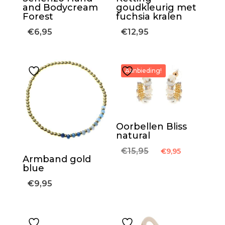
and Bodycream
goudkleurig met
Forest
fuchsia kralen
€
6,95
€
12,95
Aanbieding!
Oorbellen Bliss
natural
Oorspronkelijke
Huidige
€
15,95
€
9,95
Armband gold
prijs
prijs
blue
was:
is:
€
9,95
€15,95.
€9,95.