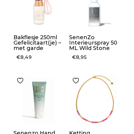
Bakflesje 250ml
SenenZo
Gefelicitaart(je) –
Interieurspray 50
met garde
ML Wild Stone
€
8,49
€
8,95
Senenzo Hand
Ketting