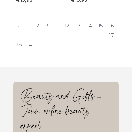
€
13,95
€
15,95
←
1
2
3
…
12
13
14
15
16
17
18
→
Beauty and Gifts –
Jouw online beauty
expert