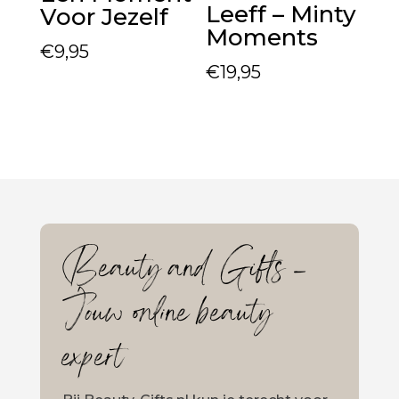
Leeff – Minty
Voor Jezelf
Moments
€
9,95
€
19,95
Beauty and Gifts –
Jouw online beauty
expert