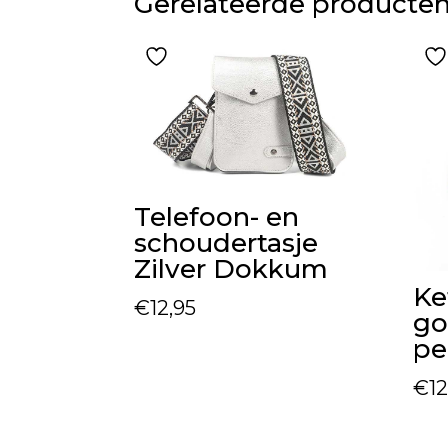
Gerelateerde producte
Telefoon- en
schoudertasje
Zilver Dokkum
Ke
€
12,95
go
pe
€
12