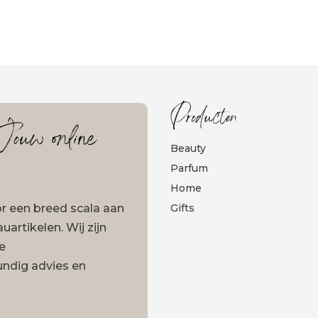
Producten
ouw online
Beauty
Parfum
Home
oor een breed scala aan
Gifts
artikelen. Wij zijn
ze
undig advies en