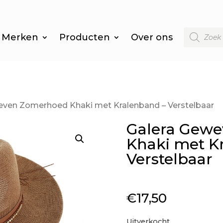
Producten
Merken
Producten
Over ons
zoeken
even Zomerhoed Khaki met Kralenband – Verstelbaar
Galera Gew
Khaki met K
Verstelbaar
€
17,50
Uitverkocht