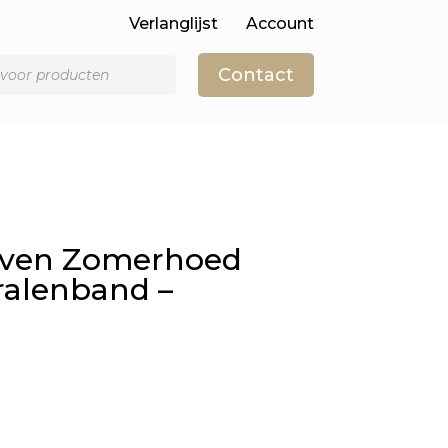
Verlanglijst
Account
Contact
even Zomerhoed
ralenband –