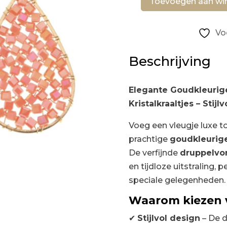
€16,50.
€9,
Toevoegen aan wi
Oorbellen
druppelvorm
Vo
goud-
roze
Beschrijving
aantal
Elegante Goudkleurig
Kristalkraaltjes – Stijl
Voeg een vleugje luxe t
prachtige
goudkleurige
De verfijnde
druppelvo
en tijdloze uitstraling, 
speciale gelegenheden.
Waarom kiezen v
✔
Stijlvol design
– De 