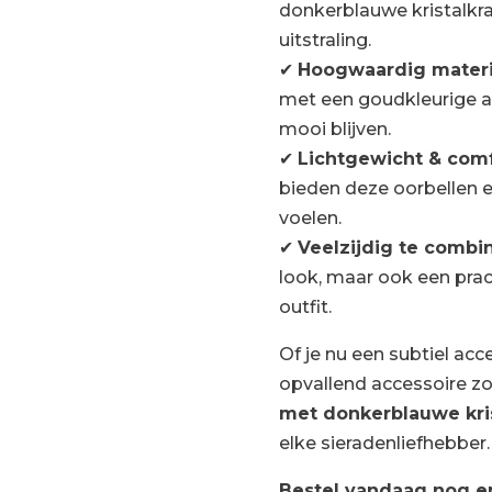
donkerblauwe kristalkra
uitstraling.
✔
Hoogwaardig materi
met een goudkleurige a
mooi blijven.
✔
Lichtgewicht & com
bieden deze oorbellen 
voelen.
✔
Veelzijdig te combi
look, maar ook een prac
outfit.
Of je nu een subtiel acc
opvallend accessoire z
met donkerblauwe kris
elke sieradenliefhebber.
Bestel vandaag nog en 