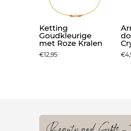
Ketting
A
Goudkleurige
do
met Roze Kralen
Cr
€
12,95
€
4
Beauty and Gifts – J