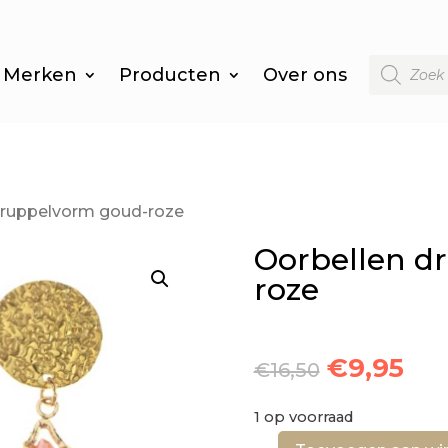
Producten
Merken
Producten
Over ons
zoeken
druppelvorm goud-roze
Oorbellen d
roze
Oorspron
Hui
€
9,95
€
16,50
prijs
prij
was:
is:
1 op voorraad