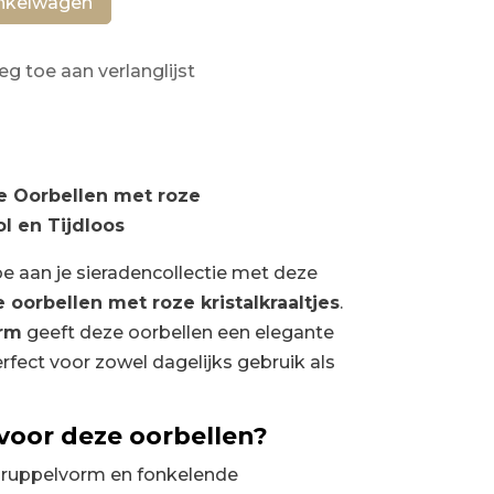
95.
nkelwagen
eg toe aan verlanglijst
e Oorbellen met roze
vol en Tijdloos
oe aan je sieradencollectie met deze
 oorbellen met roze kristalkraaltjes
.
rm
geeft deze oorbellen een elegante
perfect voor zowel dagelijks gebruik als
oor deze oorbellen?
druppelvorm en fonkelende