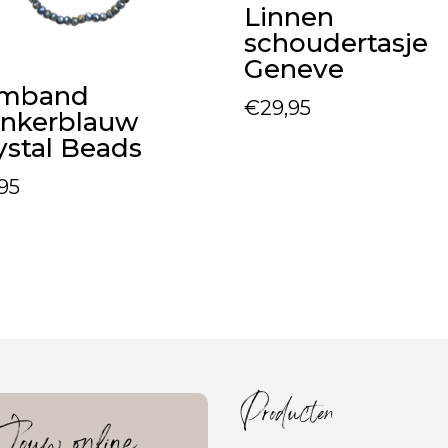
Linnen
schoudertasje
Geneve
rmband
€
29,95
nkerblauw
ystal Beads
,95
Producten
ouw online