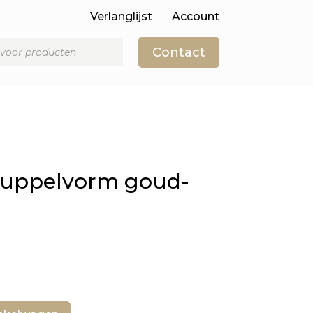
Verlanglijst
Account
Contact
ruppelvorm goud-
kelijke
dige
s