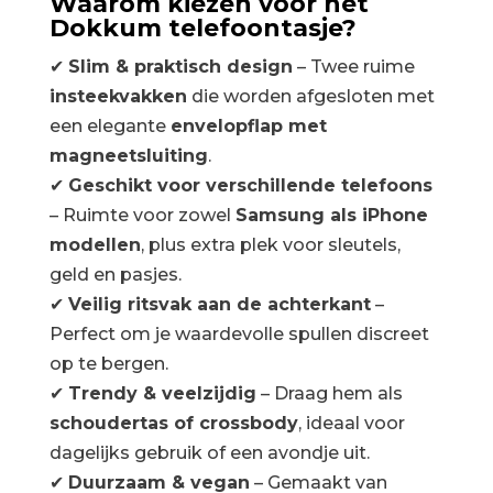
Waarom kiezen voor het
Dokkum telefoontasje?
✔
Slim & praktisch design
– Twee ruime
insteekvakken
die worden afgesloten met
een elegante
envelopflap met
magneetsluiting
.
✔
Geschikt voor verschillende telefoons
– Ruimte voor zowel
Samsung als iPhone
modellen
, plus extra plek voor sleutels,
geld en pasjes.
✔
Veilig ritsvak aan de achterkant
–
Perfect om je waardevolle spullen discreet
op te bergen.
✔
Trendy & veelzijdig
– Draag hem als
schoudertas of crossbody
, ideaal voor
dagelijks gebruik of een avondje uit.
✔
Duurzaam & vegan
– Gemaakt van