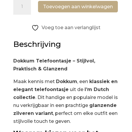
Telefoon-
Toevoegen aan winkelwagen
en
schoudertasje
Zilver
Voeg toe aan verlanglijst
Dokkum
aantal
Beschrijving
Dokkum Telefoontasje – Stijlvol,
Praktisch & Glanzend
Maak kennis met
Dokkum
, een
klassiek en
elegant telefoontasje
uit de
I’m Dutch
collectie
. Dit handige en populaire model is
nu verkrijgbaar in een prachtige
glanzende
zilveren variant
, perfect om elke outfit een
stijlvolle touch te geven.