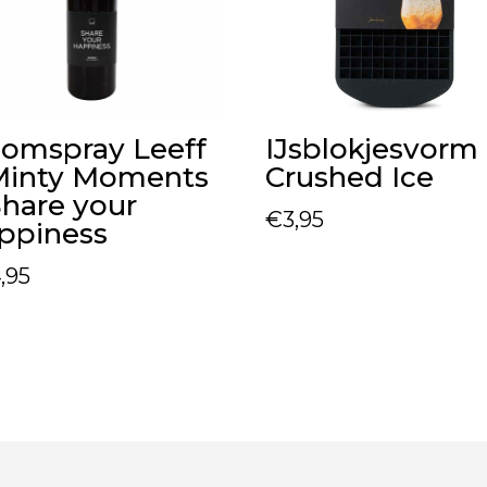
omspray Leeff
IJsblokjesvorm
Minty Moments
Crushed Ice
Share your
€
3,95
ppiness
4,95