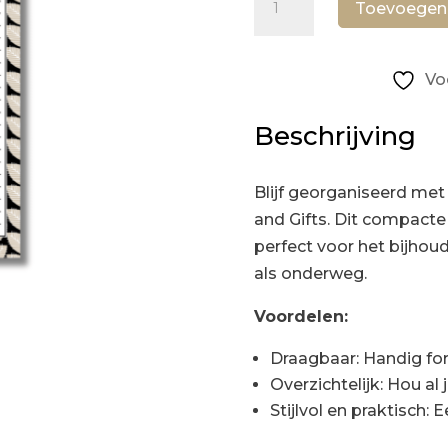
Toevoegen
-
to
do
Vo
Beauty
and
Beschrijving
Gifts
aantal
Blijf georganiseerd met
and Gifts. Dit compacte 
perfect voor het bijhou
als onderweg.
Voordelen:
Draagbaar: Handig for
Overzichtelijk: Hou al 
Stijlvol en praktisch: