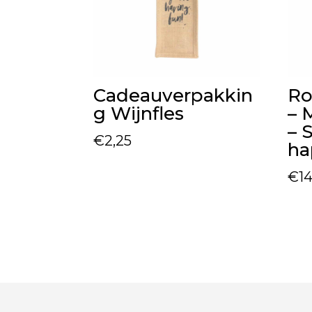
Cadeauverpakkin
Ro
g Wijnfles
– 
– 
€
2,25
ha
€
1