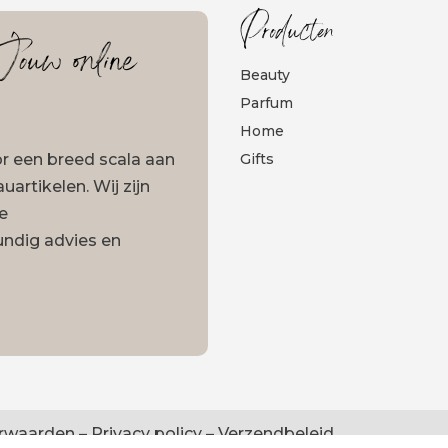
Producten
ouw online
Beauty
Parfum
Home
oor een breed scala aan
Gifts
artikelen. Wij zijn
ze
undig advies en
rwaarden
–
Privacy policy
–
Verzendbeleid