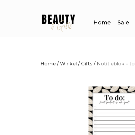
Home
Sale
Home
/
Winkel
/
Gifts
/
Notitieblok – t