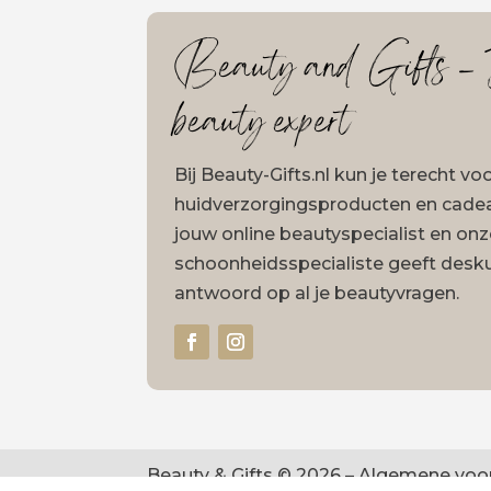
Beauty and Gifts – J
beauty expert
Bij Beauty-Gifts.nl kun je terecht v
huidverzorgingsproducten en cadeau
jouw online beautyspecialist en on
schoonheidsspecialiste geeft desk
antwoord op al je beautyvragen.
Beauty & Gifts © 2026 –
Algemene voo