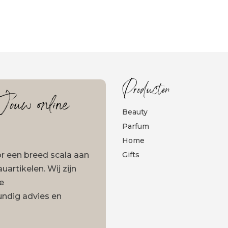
Producten
ouw online
Beauty
Parfum
Home
oor een breed scala aan
Gifts
artikelen. Wij zijn
ze
undig advies en