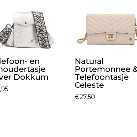
lefoon- en
Natural
houdertasje
Portemonnee 
lver Dokkum
Telefoontasje
Celeste
,95
€
27,50