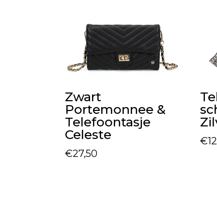
Zwart
Te
Portemonnee &
sc
Telefoontasje
Zi
Celeste
€
12
€
27,50