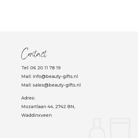
€14,95.
€9,95.
Contact
Tel:
06 20 11 78 19
Mail:
info@beauty-gifts.nl
Mail:
sales@beauty-gifts.nl
Adres:
Mozartlaan 44, 2742 BN,
Waddinxveen