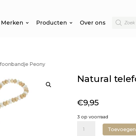
Producten
Merken
Producten
Over ons
zoeken
lefoonbandje Peony
Natural tel
€
9,95
3 op voorraad
Natural
Toevoegen
telefoonbandje