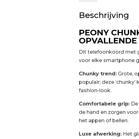
Peony
Beschrijving
aantal
PEONY CHUN
OPVALLENDE
Dit telefoonkoord met g
voor elke smartphone g
Chunky trend:
Grote, o
populair; deze ‘chunky’
fashion-look.
Comfortabele grip:
De 
de hand en zorgen voor 
het appen of bellen.
Luxe afwerking:
Het gl