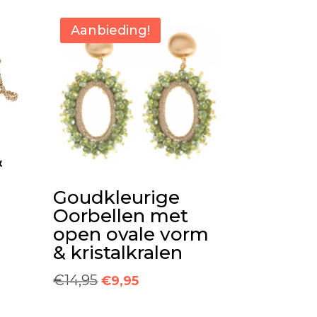
Aanbieding!
&
Goudkleurige
Oorbellen met
open ovale vorm
& kristalkralen
Oorspronkelijke
Huidige
€
14,95
€
9,95
prijs
prijs
was:
is: