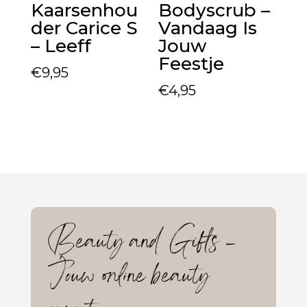
Kaarsenhou
Bodyscrub –
der Carice S
Vandaag Is
– Leeff
Jouw
Feestje
€
9,95
€
4,95
Beauty and Gifts –
Jouw online beauty