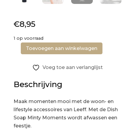
€
8,95
1 op voorraad
Toevoegen aan winkelwagen
Leeff
Dish
Voeg toe aan verlanglijst
Soap
Minty
Beschrijving
Moments
-
Dish
Maak momenten mooi met de woon- en
is
lifestyle accessoires van Leeff. Met de Dish
the
Soap Minty Moments wordt afwassen een
moment
feestje.
aantal