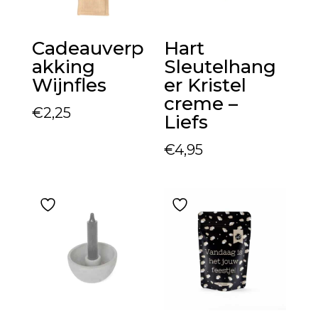
Cadeauverp
Hart
akking
Sleutelhang
Wijnfles
er Kristel
creme –
€
2,25
Liefs
€
4,95