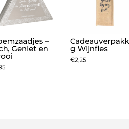
oemzaadjes –
Cadeauverpakk
ch, Geniet en
g Wijnfles
rooi
€
2,25
,95