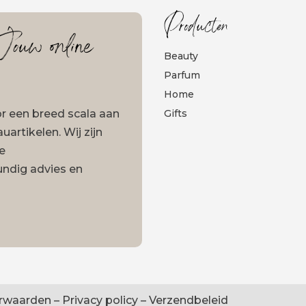
Producten
ouw online
Beauty
Parfum
Home
oor een breed scala aan
Gifts
artikelen. Wij zijn
ze
undig advies en
rwaarden
–
Privacy policy
–
Verzendbeleid