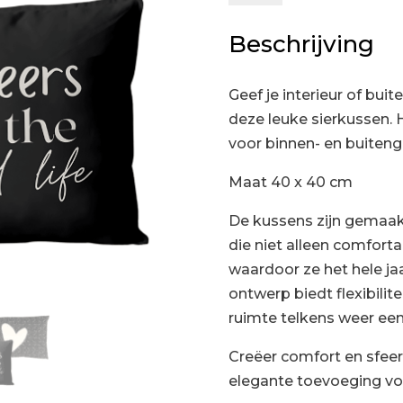
Cheers
Beschrijving
aantal
Geef je interieur of bui
deze leuke sierkussen. 
voor binnen- en buiteng
Maat 40 x 40 cm
De kussens zijn gemaakt
die niet alleen comfort
waardoor ze het hele jaa
ontwerp biedt flexibilite
ruimte telkens weer een 
Creëer comfort en sfee
elegante toevoeging voo