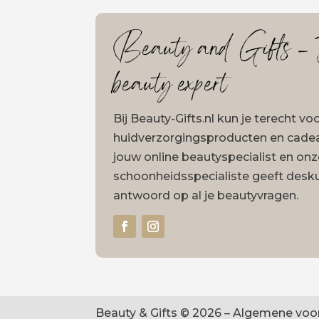
Beauty and Gifts – J
beauty expert
Bij Beauty-Gifts.nl kun je terecht v
huidverzorgingsproducten en cadeau
jouw online beautyspecialist en on
schoonheidsspecialiste geeft desk
antwoord op al je beautyvragen.
Beauty & Gifts © 2026 –
Algemene voo