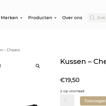
Producten
Merken
Producten
Over ons
zoeken
n – Cheers
Kussen – Ch
€
19,50
2 op voorraad
Kussen
Toevoegen
–