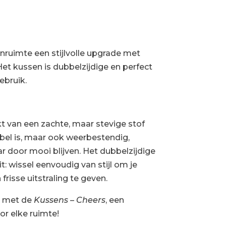
tenruimte een stijlvolle upgrade met
Het kussen is dubbelzijdige en perfect
ebruik.
 van een zachte, maar stevige stof
abel is, maar ook weerbestendig,
r door mooi blijven. Het dubbelzijdige
it: wissel eenvoudig van stijl om je
frisse uitstraling te geven.
r met de
Kussens – Cheers
, een
r elke ruimte!