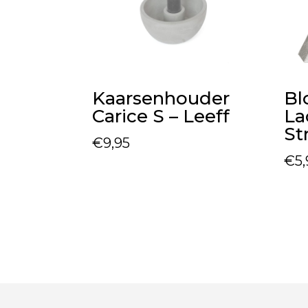
Kaarsenhouder
Bl
Carice S – Leeff
La
St
€
9,95
€
5