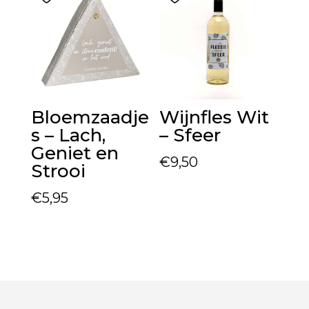
Bloemzaadje
Wijnfles Wit
s – Lach,
– Sfeer
Geniet en
€
9,50
Strooi
€
5,95