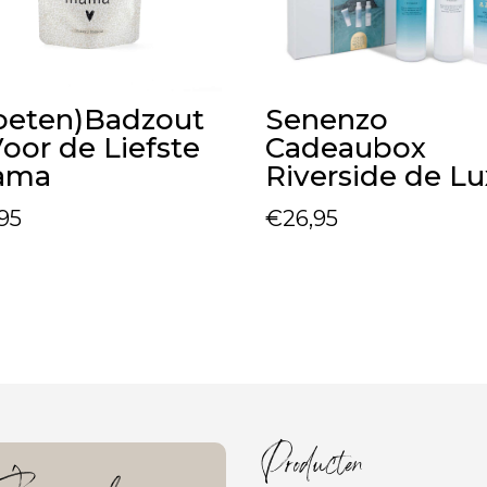
oeten)Badzout
Senenzo
Voor de Liefste
Cadeaubox
ama
Riverside de L
,95
€
26,95
Producten