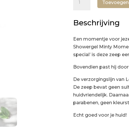
Toevoegen
Douchegel
-
Beschrijving
For
somebody
special
Een momentje voor jeze
aantal
Showergel Minty Momen
special’ is deze zeep ee
Bovendien past hij door 
De verzorgingslijn van L
De zeep bevat geen sulf
huidvriendelijk. Daarna
parabenen, geen kleurst
Echt goed voor je huid!