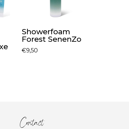
Showerfoam
Forest SenenZo
uxe
€
9,50
Contact