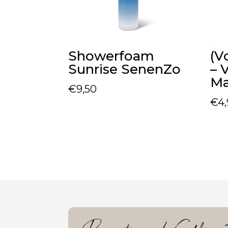
Showerfoam
(V
Sunrise SenenZo
– 
M
€
9,50
€
4