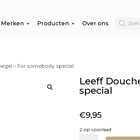
Producten
Merken
Producten
Over ons
zoeken
hegel – For somebody special
Leeff Douch
special
€
9,95
2 op voorraad
Leeff