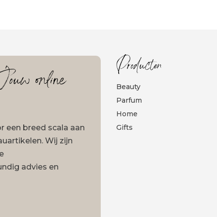
Producten
ouw online
Beauty
Parfum
Home
oor een breed scala aan
Gifts
artikelen. Wij zijn
ze
undig advies en