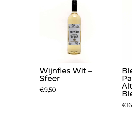
Wijnfles Wit –
Bi
Sfeer
Pa
Al
€
9,50
Bi
€
1