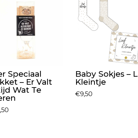
er Speciaal
Baby Sokjes – L
kket – Er Valt
Kleintje
tijd Wat Te
€
9,50
eren
6,50