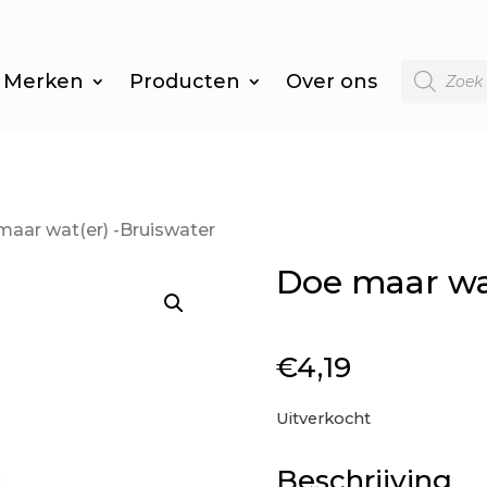
Producten
Merken
Producten
Over ons
zoeken
maar wat(er) -Bruiswater
Doe maar wat
€
4,19
Uitverkocht
Beschrijving