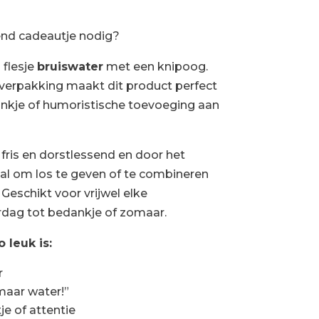
end cadeautje nodig?
 flesje
bruiswater
met een knipoog.
 verpakking maakt dit product perfect
dankje of humoristische toevoeging aan
 fris en dorstlessend en door het
l om los te geven of te combineren
Geschikt voor vrijwel elke
rdag tot bedankje of zomaar.
 leuk is:
r
maar water!”
je of attentie