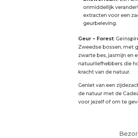
onmiddellijk verandert
extracten voor een za
geurbeleving.
Geur – Forest
: Geïnspi
Zweedse bossen, met g
zwarte bes, jasmijn en 
natuurliefhebbers die h
kracht van de natuur.
Geniet van een zijdezac
de natuur met de Cadea
voor jezelf of om te ge
Bezor