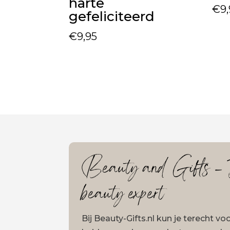
harte
€
9
gefeliciteerd
€
9,95
Beauty and Gifts – J
beauty expert
Bij Beauty-Gifts.nl kun je terecht v