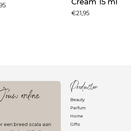
Cream 15 ml
,95
€
21,95
Producten
ouw online
Beauty
Parfum
Home
oor een breed scala aan
Gifts