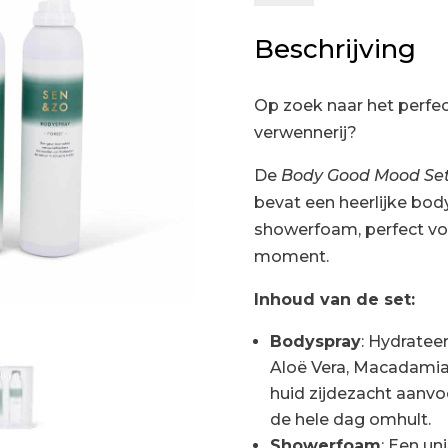
Forest
Beschrijving
aantal
Op zoek naar het perfe
verwennerij?
De
Body Good Mood Se
bevat een heerlijke bod
showerfoam, perfect voo
moment.
Inhoud van de set:
Bodyspray
: Hydratee
Aloë Vera, Macadamia 
huid zijdezacht aanvoe
de hele dag omhult.
Showerfoam
: Een un