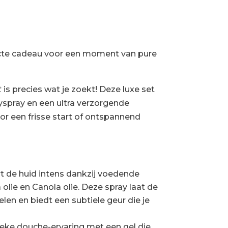
cte cadeau voor een moment van pure
t
is precies wat je zoekt! Deze luxe set
yspray en een ultra verzorgende
r een frisse start of ontspannend
rt de huid intens dankzij voedende
olie en Canola olie. Deze spray laat de
len en biedt een subtiele geur die je
ieke douche-ervaring met een gel die