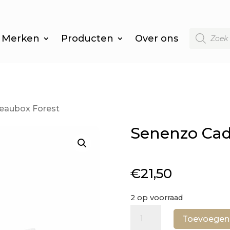
Producten
Merken
Producten
Over ons
zoeken
eaubox Forest
Senenzo Cad
€
21,50
2 op voorraad
Senenzo
Toevoegen
Cadeaubox