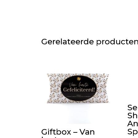
Gerelateerde producte
Se
Sh
An
Sp
Giftbox – Van