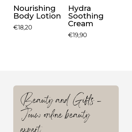
Nourishing
Hydra
Body Lotion
Soothing
Cream
€
18,20
€
19,90
Beauty and Gifts –
Jouw online beauty
expert