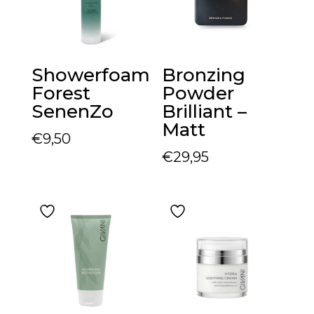
Showerfoam
Bronzing
Forest
Powder
SenenZo
Brilliant –
Matt
€
9,50
€
29,95