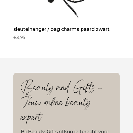
sleutelhanger / bag charms paard zwart
€
9,95
Beauty and Gifts –
Jouw online beauty
expert
Bij Beauty-Gifts.nl kun je terecht voor