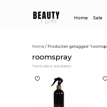
Home
Sale
Home
/ Producten getagged “roomsp
roomspray
Toont alle 6 resultaten