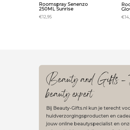
Roomspray Senenzo
Roo
250ML Sunrise
Glo
€
12,95
€
14
Beauty and Gifts – J
beauty expert
Bij Beauty-Gifts.nl kun je terecht v
huidverzorgingsproducten en cadeau
jouw online beautyspecialist en on