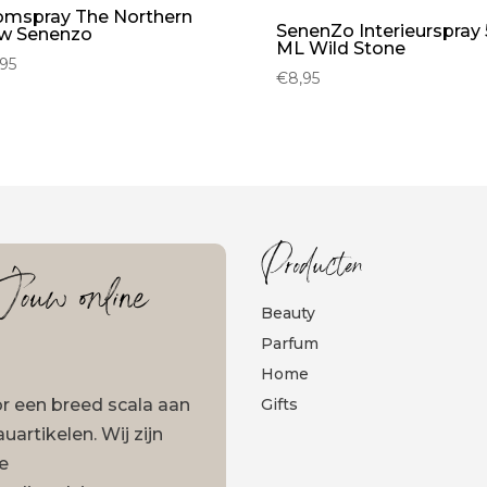
mspray The Northern
SenenZo Interieurspray
w Senenzo
ML Wild Stone
,95
€
8,95
Producten
ouw online
Beauty
Parfum
Home
oor een breed scala aan
Gifts
artikelen. Wij zijn
ze