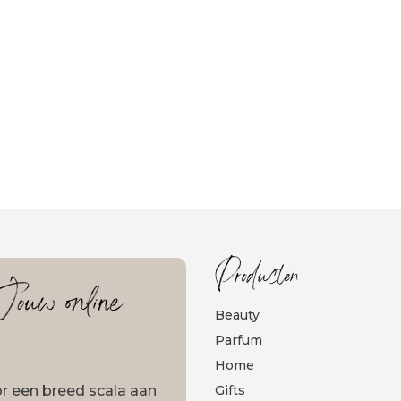
Producten
ouw online
Beauty
Parfum
Home
oor een breed scala aan
Gifts