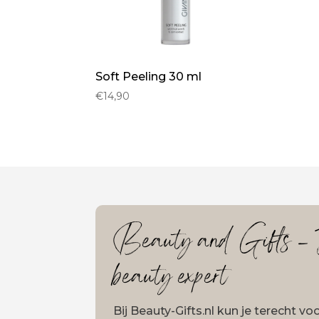
Soft Peeling 30 ml
€
14,90
Beauty and Gifts – J
beauty expert
Bij Beauty-Gifts.nl kun je terecht v