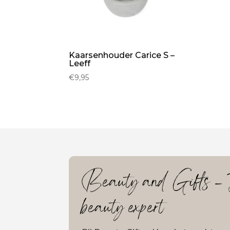
Kaarsenhouder Carice S –
Leeff
€
9,95
Beauty and Gifts – J
beauty expert