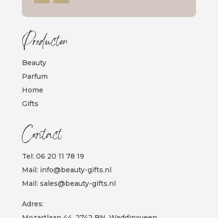
Producten
Beauty
Parfum
Home
Gifts
Contact
Tel:
06 20 11 78 19
Mail:
info@beauty-gifts.nl
Mail:
sales@beauty-gifts.nl
Adres:
Mozartlaan 44, 2742 BN, Waddinxveen