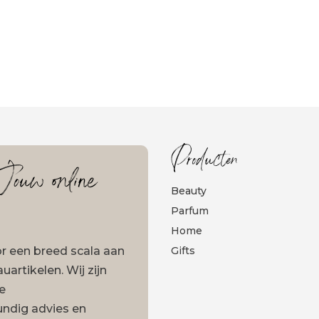
Producten
ouw online
Beauty
Parfum
Home
oor een breed scala aan
Gifts
artikelen. Wij zijn
ze
undig advies en