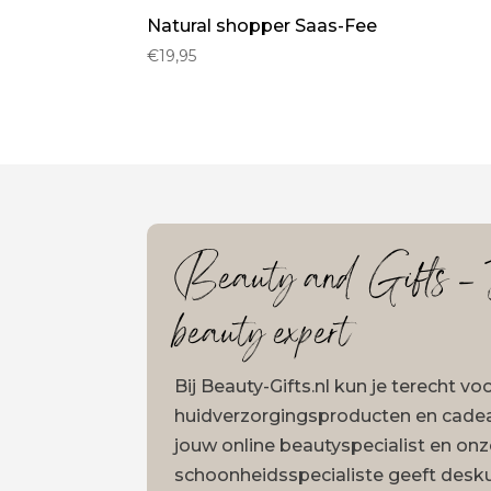
Natural shopper Saas-Fee
€
19,95
Beauty and Gifts – J
beauty expert
Bij Beauty-Gifts.nl kun je terecht v
huidverzorgingsproducten en cadeau
jouw online beautyspecialist en on
schoonheidsspecialiste geeft desk